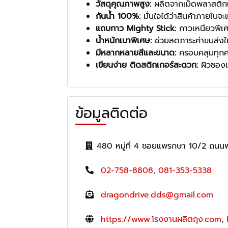
วัสดุคุณภาพสูง:
ผลิตจากเม็ดพลาสติกเ
กันน้ำ 100%:
มั่นใจได้ว่าสินค้าภายในจ
แถบกาว Mighty Stick:
กาวเหนียวพิเศ
น้ำหนักเบาพิเศษ:
ช่วยลดภาระค่าขนส่งให
มีหลากหลายสีและขนาด:
ครอบคลุมทุกคว
เขียนง่าย ติดสติกเกอร์สะดวก:
ผิวซองเร
ข้อมูลติดต่อ
480 หมู่ที่ 4 ซอยแพรกษา 10/2 ถนน
02-758-8808
,
081-353-5338
dragondrive.dds@gmail.com
https://www.โรงงานผลิตถุง.com
,