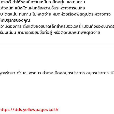
กรดดี ทำให้ซองมีความเหนียว ยืดหยุ่น และทนทาน
ะแห้งสนิท แม้จะโดนฝนหรือความชื้นระหว่างการขนส่ง
ษ ติดแน่น ทนทาน ไม่หลุดง่าย หมดห่วงเรื่องพัสดุเปิดระหว่างทาง
้กับธุรกิจของคุณ
ามต้องการ ตั้งแต่ซองขนาดเล็กสำหรับจิวเวลรี่ ไปจนถึงซองขนาดใ
ียบเนียน สามารถเขียนชื่อที่อยู่ หรือติดใบปะหน้าพัสดุได้ง่าย
พุทธรักษา ตำบลแพรกษา อำเภอเมืองสมุทรปราการ สมุทรปราการ 1
https://dds.yellowpages.co.th