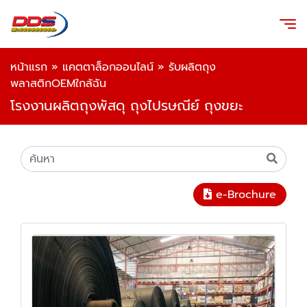
หน้าแรก
»
แคตตาล็อกออนไลน์
»
รับผลิตถุง
พลาสติกOEMใกล้ฉัน
โรงงานผลิตถุงพัสดุ ถุงไปรษณีย์ ถุงขยะ
e-Brochure