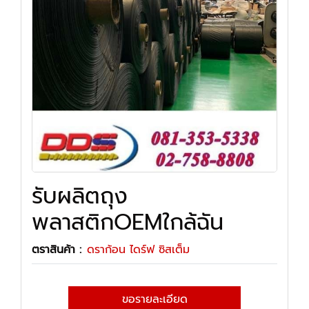
รับผลิตถุง
พลาสติกOEMใกล้ฉัน
ตราสินค้า :
ดราก้อน ไดร์ฟ ซิสเต็ม
ขอรายละเอียด