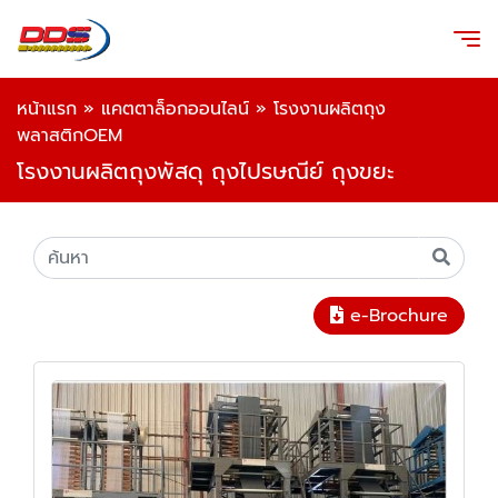
หน้าแรก
»
แคตตาล็อกออนไลน์
»
โรงงานผลิตถุง
พลาสติกOEM
โรงงานผลิตถุงพัสดุ ถุงไปรษณีย์ ถุงขยะ
e-Brochure